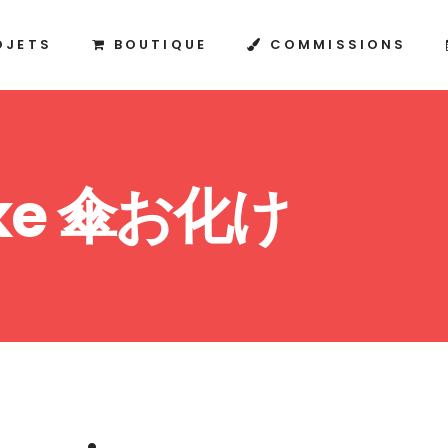
OJETS
BOUTIQUE
COMMISSIONS
ake 傘お化け