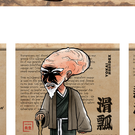
Nurarihyon 滑瓢
Yokaidex