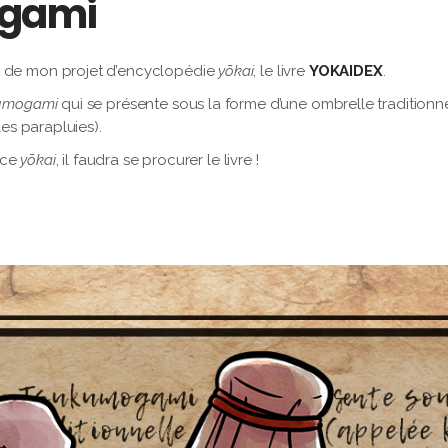
ogami
e mon projet d’encyclopédie
yōkai
, le livre
YOKAIDEX
.
umogami
qui se présente sous la forme d’une ombrelle traditionn
les parapluies).
 ce
yōkai
, il faudra se procurer le livre !