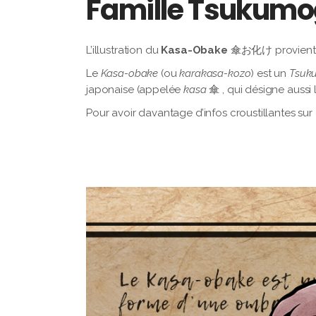
Famille Tsukum
L’illustration du
Kasa-Obake
傘お化け provient d
Le
Kasa-obake
(ou
karakasa-kozo
) est un
Tsuk
japonaise (appelée
kasa
傘 , qui désigne aussi 
Pour avoir davantage d’infos croustillantes sur