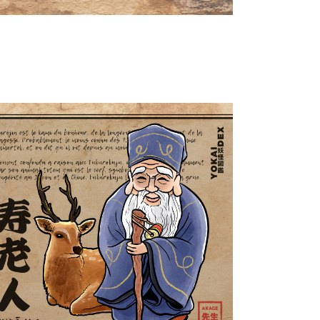
Jurōjin 寿老人
Yokaidex