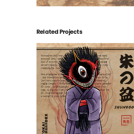
Related Projects
Shunobon 朱の盆
Yokaidex