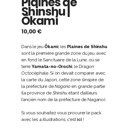
Plaines de
Shinshu |
Ōkami
10,00
€
Dans le jeu
Ōkami
, les
Plaines de Shinshu
sont la première grande zone du jeu, avec
en fond le Sanctuaire de la Lune, où se
terre
Yamata-no-Orochi
, le Dragon
Octocéphale. Si on devait comparer avec
la carte du Japon, cette zone s’inspire de
la préfecture de
Nagano
en grande partie
(la province de
Shinshu
étant d’ailleurs
l’ancien nom de la préfecture de Nagano).
Si vous souhaitez vous procurer le pack
avec les 4 illustrations, c’est
ici
!