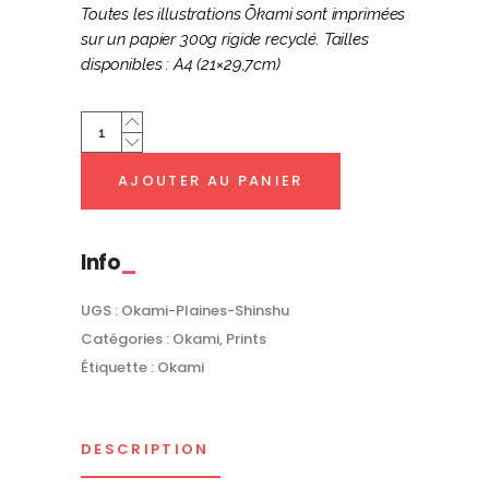
Toutes les illustrations Ōkami sont imprimées
sur un papier 300g rigide recyclé. Tailles
disponibles : A4 (21×29,7cm)
Plaines
de
Shinshu
AJOUTER AU PANIER
|
Ōkami
quantity
Info
UGS :
Okami-Plaines-Shinshu
Catégories :
Okami
,
Prints
Étiquette :
Okami
DESCRIPTION