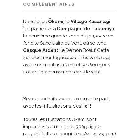
COMPLÉMENTAIRES
Dans le jeu
Ōkami
, le
Village Kusanagi
fait partie de la
Campagne de Takamiya
,
la deuxième grande zone du jeu, avec en
fond le Sanctuaire du Vent, où se terre
Casque Ardent
, le Démon Bœuf. Cette
zone est montagneuse et très venteuse,
avec ses moulins à vent et ses
koi nobori
flottant gracieusement dans le vent !
Si vous souhaitez vous procurer le pack
avec les 4 illustrations, c’est
ici
!
Toutes les illustrations Ōkami sont
imprimées sur un papier 300g rigide
recyclé. Tailles disponibles : A4 (21×29,7cm)