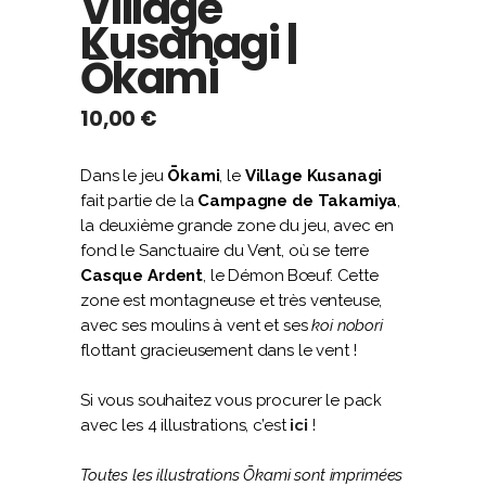
Village
Kusanagi |
Ōkami
10,00
€
Dans le jeu
Ōkami
, le
Village Kusanagi
fait partie de la
Campagne de Takamiya
,
la deuxième grande zone du jeu, avec en
fond le Sanctuaire du Vent, où se terre
Casque Ardent
, le Démon Bœuf. Cette
zone est montagneuse et très venteuse,
avec ses moulins à vent et ses
koi nobori
flottant gracieusement dans le vent !
Si vous souhaitez vous procurer le pack
avec les 4 illustrations, c’est
ici
!
Toutes les illustrations Ōkami sont imprimées