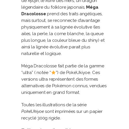
de
Ryujin
, le
kami
des mers, un dragon
légendaire du folklore japonais,
Méga
Dracolosse
prend des traits angéliques,
mais surtout, se reconnecte d’avantage
physiquement à sa lignée évolutive (les
ailes, la perle, la corne blanche, la queue
plus longue, la couleur bleue du shiny) et
ainsi la lignée évolutive parait plus
naturelle et logique.
Méga Dracolosse fait partie de la gamme
“ultra” ( notée “
”) de PokéUkiyoe. Ces
versions ultra représentent des formes
alternatives de Pokémon connus, vendues
uniquement en grand format.
Toutes les illustrations de la série
PokéUkiyoe
sont imprimées sur un papier
recyclé 300g rigide.