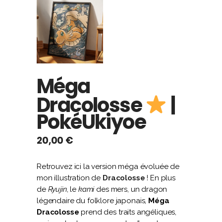
Méga
Dracolosse
|
PokéUkiyoe
20,00
€
Retrouvez ici la version méga évoluée de
mon illustration de
Dracolosse
! En plus
de
Ryujin
, le
kami
des mers, un dragon
légendaire du folklore japonais,
Méga
Dracolosse
prend des traits angéliques,