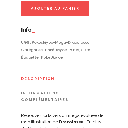
AJOUTER AU PANIER
|
PokéUkiyoe
quantity
Info
UGS :
Pokeukiyoe-Mega-Dracolosse
Catégories :
PokéUkiyoe
,
Prints
,
Ultra
Étiquette :
PokéUkiyoe
DESCRIPTION
INFORMATIONS
COMPLÉMENTAIRES
Retrouvez ici la version méga évoluée de
mon illustration de
Dracolosse
! En plus