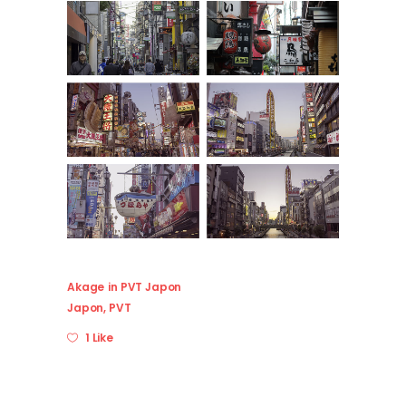
Akage
in
PVT Japon
Japon
,
PVT
1 Like