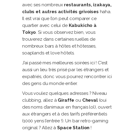
avec ses nombreux
restaurants, izakaya,
clubs et autres activités grivoises
haha.
Il est vrai que l’on peut comparer ce
quartier avec celui de
Kabukicho à
Tokyo
. Si vous observez bien, vous
trouverez dans certaines ruelles de
nombreux bars à hôtes et hôtesses,
soaplands et love hôtels.
J’ai passé mes meilleures soirées ici ! C’est
aussi un lieu très prisé par les étrangers et
expatriés, donc vous pourrez rencontrer ici
des gens du monde entier.
Vous voulez quelques adresses ? Niveau
clubbing, allez à
Giraffe
ou
Cheval
(oui
des noms d’animaux en français lol), ouvert
aux étrangers et à des tarifs préférentiels
(1000 yens l’entrée !). Un bar retro-gaming
original ? Allez à
Space Station
!